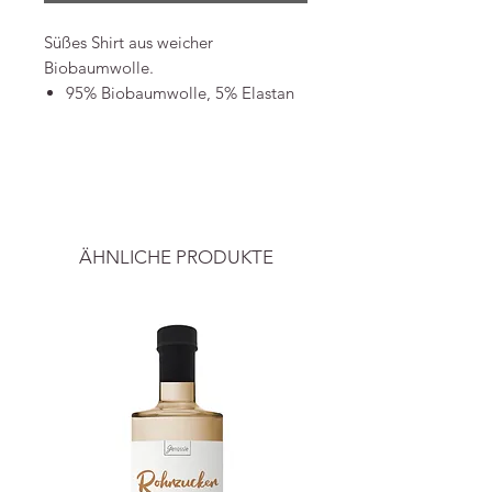
Süßes Shirt aus weicher
Biobaumwolle.
95% Biobaumwolle, 5% Elastan
Öko-Tex zertifiziert
-----
Bild & Info
Luxkids
Preise inkl. ges. MwSt. und zzgl.
Tel.: +4561283023
Versandkosten
.
shop@luxkids.dk
ÄHNLICHE PRODUKTE