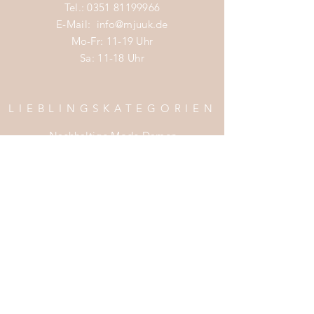
Tel.:
0351 81199966
E-Mail:
info@mjuuk.de
Mo-Fr: 11-19 Uhr
Sa: 11-18 Uhr
LIEBLINGSKATEGORIEN
Nachhaltige Mode Damen
Nachhaltige Mode Männer
Nachhaltige Mode Kinder
Nachhaltige Wohnaccessoires
Nachhaltige Mode Sale
INFOS
Impress
um
Zahlung & Versand