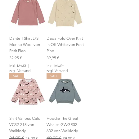
Dante T-Shirt L/S
Daqa Fold Over Knit
Merino Wool von
in Off White von Petit
Petit Piao
Piao
Preis
Preis
32,95 €
39,95 €
inkl. MwSt.
|
inkl. MwSt.
|
zzgl. Versand
zzgl. Versand
SALE
SALE
Shirt Various Cats
Hoodie The Great
VC32-218 von
Whales GWGR32-
Walkiddy
632 von Walkiddy
Standardpreis
34,95 €
Sale-Preis
Standardpreis
49,95 €
Sale-Preis
26,00 €
39,00 €