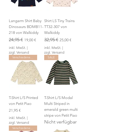
Langarm Shirt Baby
Shirt LS Tiny Trains
Dinosaurs BDMB11-
TT32-307 von
218 von Walkiddy
Walkiddy
Standardpreis
24,95 €
Sale-Preis
Standardpreis
32,95 €
Sale-Preis
19,00 €
25,00 €
inkl. MwSt.
|
inkl. MwSt.
|
zzgl. Versand
zzgl. Versand
Verschiedene Varianten
SALE
T-Shirt L/S Printed
T-Shirt L/S Modal
von Petit Piao
Multi Striped in
emerald green multi
Preis
21,95 €
stripe von Petit Piao
inkl. MwSt.
|
Nicht verfügbar
zzgl. Versand
Verschiedene Farben