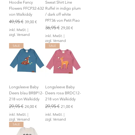
Hoodie Fancy
Sweat Shirt Line
Flowers FFCP32-632
Ruffel in indigo plum
von Walkiddy
/ dark off white
PP736 von Petit Piao
Standardpreis
49,95 €
Sale-Preis
39,00 €
Standardpreis
36,95 €
Sale-Preis
29,00 €
inkl. MwSt.
|
zzgl. Versand
inkl. MwSt.
|
zzgl. Versand
SALE
SALE
Longsleeve Baby
Longsleeve Baby
Deers blau BRBP12-
Deers rosa BRDC12-
218 von Walkiddy
218 von Walkiddy
Standardpreis
29,95 €
Sale-Preis
Standardpreis
29,95 €
Sale-Preis
24,00 €
21,00 €
inkl. MwSt.
|
inkl. MwSt.
|
zzgl. Versand
zzgl. Versand
SALE