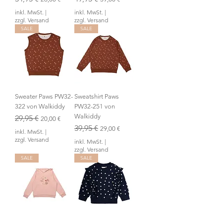
inkl. MwSt.
|
inkl. MwSt.
|
zzgl. Versand
zzgl. Versand
SALE
SALE
Sweater Paws PW32-
Sweatshirt Paws
322 von Walkiddy
PW32-251 von
Walkiddy
Standardpreis
29,95 €
Sale-Preis
20,00 €
Standardpreis
39,95 €
Sale-Preis
29,00 €
inkl. MwSt.
|
zzgl. Versand
inkl. MwSt.
|
zzgl. Versand
SALE
SALE