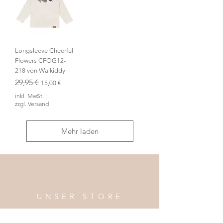
Longsleeve Cheerful
Flowers CFOG12-
218 von Walkiddy
Standardpreis
29,95 €
Sale-Preis
15,00 €
inkl. MwSt.
|
zzgl. Versand
Mehr laden
UNSER STORE
MJUUK Concept Store