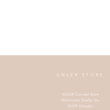
UNSER STORE
MJUUK Concept Store
Böhmische Straße 10a
01099 Dresden