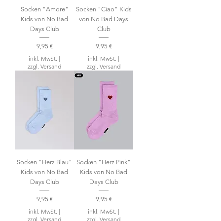
Socken "Amore"
Socken "Ciao" Kids
Kids von No Bad
von No Bad Days
Days Club
Club
Preis
Preis
9,95 €
9,95 €
inkl. MwSt.
|
inkl. MwSt.
|
zzgl. Versand
zzgl. Versand
Socken "Herz Blau"
Socken "Herz Pink"
Kids von No Bad
Kids von No Bad
Days Club
Days Club
Preis
Preis
9,95 €
9,95 €
inkl. MwSt.
|
inkl. MwSt.
|
zzgl. Versand
zzgl. Versand