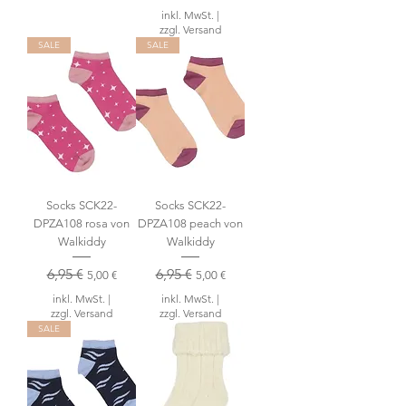
inkl. MwSt.
|
zzgl. Versand
SALE
SALE
Socks SCK22-
Socks SCK22-
DPZA108 rosa von
DPZA108 peach von
Walkiddy
Walkiddy
Standardpreis
6,95 €
Sale-Preis
Standardpreis
6,95 €
Sale-Preis
5,00 €
5,00 €
inkl. MwSt.
|
inkl. MwSt.
|
zzgl. Versand
zzgl. Versand
SALE