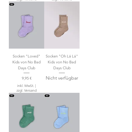
Socken "Loved"
Socken "Oh Lá Lá"
Kids von No Bad
Kids von No Bad
Days Club
Days Club
Nicht verfügbar
Preis
9,95 €
inkl. MwSt.
|
zzgl. Versand