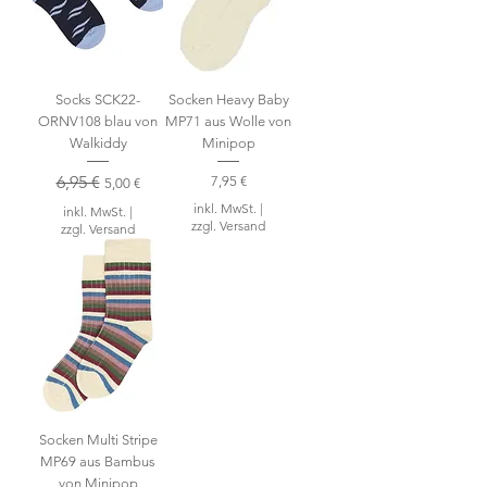
Socks SCK22-
Socken Heavy Baby
ORNV108 blau von
MP71 aus Wolle von
Walkiddy
Minipop
Standardpreis
6,95 €
Sale-Preis
Preis
7,95 €
5,00 €
inkl. MwSt.
|
inkl. MwSt.
|
zzgl. Versand
zzgl. Versand
Socken Multi Stripe
MP69 aus Bambus
von Minipop