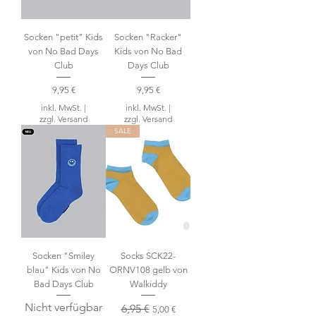
Socken "petit" Kids
Socken "Racker"
von No Bad Days
Kids von No Bad
Club
Days Club
Preis
Preis
9,95 €
9,95 €
inkl. MwSt.
|
inkl. MwSt.
|
zzgl. Versand
zzgl. Versand
SALE
Socken "Smiley
Socks SCK22-
blau" Kids von No
ORNV108 gelb von
Bad Days Club
Walkiddy
Nicht verfügbar
Standardpreis
6,95 €
Sale-Preis
5,00 €