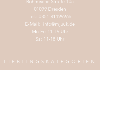
Böhmische Straße 10a
01099 Dresden
Tel.:
0351 81199966
E-Mail:
info@mjuuk.de
Mo-Fr: 11-19 Uhr
Sa: 11-18 Uhr
LIEBLINGSKATEGORIEN
Nachhaltige Mode Damen
Nachhaltige Mode Männer
Nachhaltige Mode Kinder
Nachhaltige Wohnaccessoires
Nachhaltige Mode Sale
INFOS
Impress
um