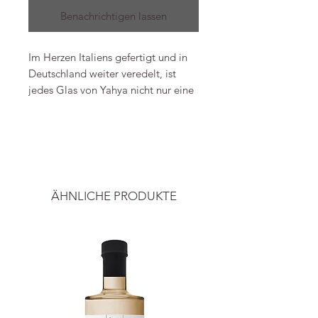
Benachrichtigen lassen
Im Herzen Italiens gefertigt und in
Deutschland weiter veredelt, ist
jedes Glas von Yahya nicht nur eine
Leinwand für die Kunst der
Mitbegründerin Johanna, sondern
-----
auch der praktische Begleiter für
deinen hektischen Alltag.
Alle Preise inkl. ges. Mwst. und zzgl.
Versand.
Die Verwendung ausgewählter
ÄHNLICHE PRODUKTE
Materialien und Produktionspartner
sorgen dafür, dass die Gläser die
Zeit überdauern und langlebig sind.
Das Glas ist in einem separaten
Verfahren extra gehärtet, um eine
höhere Stabilität und
Benutzerfreundlichkeit zu