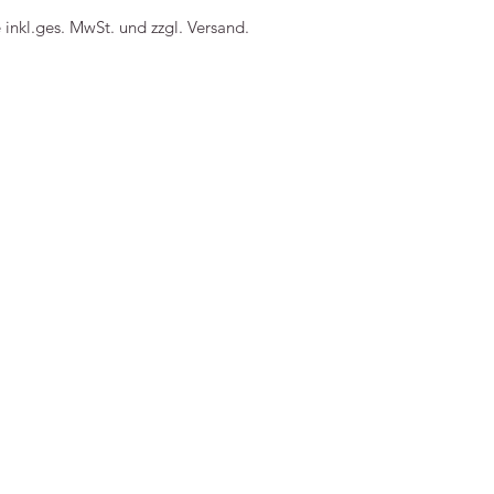
arzer Rand. Die Tasse ist
e inkl.ges. MwSt. und zzgl. Versand.
chinenfest.
nfo
n Averbeck GbR / typealive
z Koslowski
rmann, Sabine Averbeck
atz 8
ünster
land
40765
pealive.de