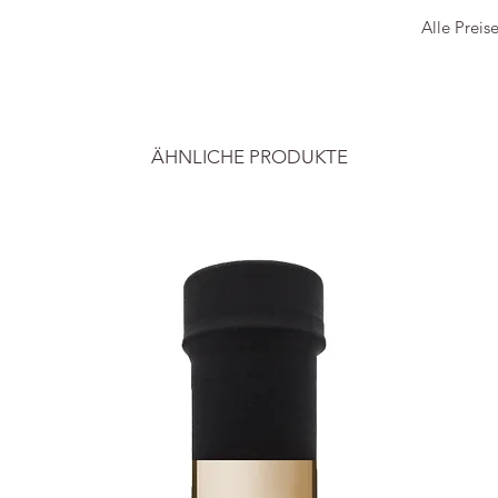
und schw
Alle Preis
spülmas
Bild & I
Bierman
c/o Che
ÄHNLICHE PRODUKTE
Jan Bie
Rosenpl
48143 M
Deutsch
0251 53
post@ty