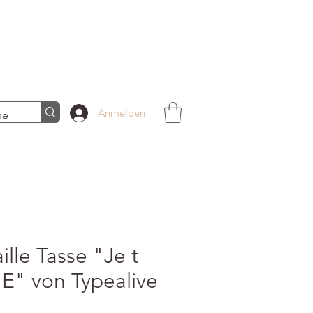
Anmelden
lle Tasse "Je t
ME" von Typealive