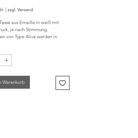
reis
St.
|
zzgl. Versand
Tasse aus Emaille in weiß mit
uck, je nach Stimmung.
sen von Type Alive werden in
land und immer in kleiner Auflage
ertigt. Kleine Unebenheiten lassen
hrend der Produktion nicht
en und machen jede Tasse zum
n Warenkorb
d Durchmesser 8 cm, Volumen 0,3
ht 160 gr.
nd Material
Druck / schwarz auf
 gebrannt. Mit typealive-
----
rke. Weißer Henkel