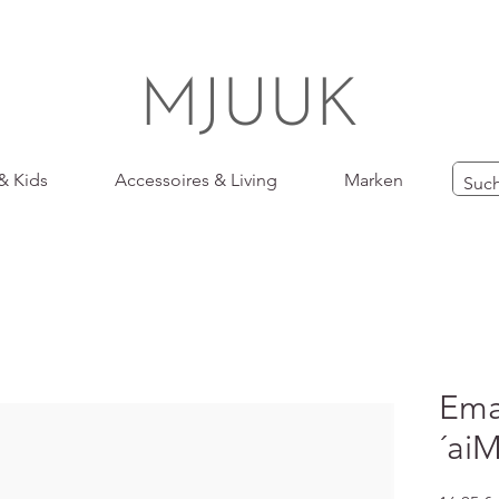
MJUUK
& Kids
Accessoires & Living
Marken
Emai
´ai