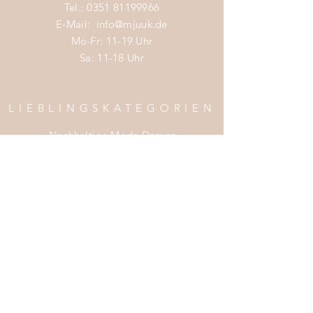
Tel.:
0351 81199966
E-Mail:
info@mjuuk.de
Mo-Fr: 11-19 Uhr
Sa: 11-18 Uhr
LIEBLINGSKATEGORIEN
Nachhaltige Mode Damen
Nachhaltige Mode Männer
Nachhaltige Mode Kinder
Nachhaltige Wohnaccessoires
Nachhaltige Mode Sale
INFOS
Impress
um
Zahlung & Versand