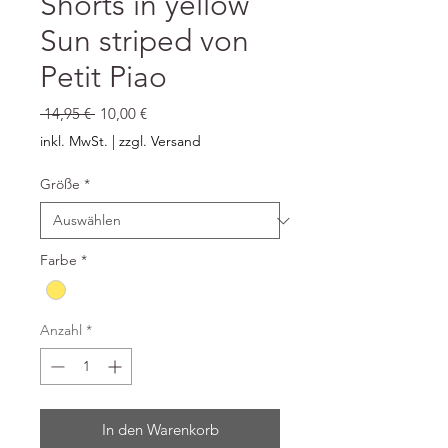
Shorts in yellow
Sun striped von
Petit Piao
Standardpreis
Sale-
 14,95 € 
10,00 €
Preis
inkl. MwSt.
|
zzgl. Versand
Größe
*
Farbe
*
Anzahl
*
In den Warenkorb