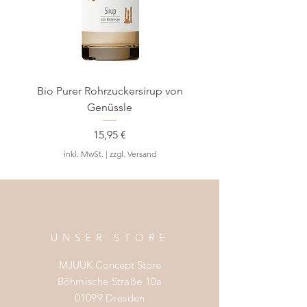
Bio Purer Rohrzuckersirup von
BIO Waldmeister-S
Genüssle
Preis
15,95 €
inkl. MwSt.
|
zzgl. Versand
UNSER STORE
MJUUK Concept Store
Böhmische Straße 10a
01099 Dresden