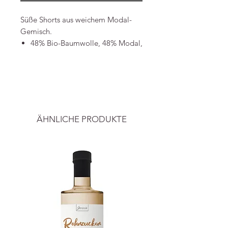
Süße Shorts aus weichem Modal-
Gemisch.
48% Bio-Baumwolle, 48% Modal,
4% Elastan
Öko-Tex zertifiziert
-----
Bild & Info
Preise inkl. ges. MwSt. und zzgl.
Luxkids
Versandkosten
.
Tel.: +4561283023
ÄHNLICHE PRODUKTE
shop@luxkids.dk