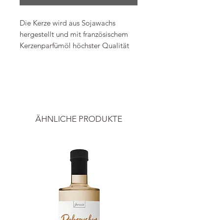
Die Kerze wird aus Sojawachs
hergestellt und mit französischem
Kerzenparfümöl höchster Qualität
duftend. Das Gewicht eines Stücks
beträgt 30 g und die Brenndauer
-----
beträgt bis zu 5 bis 7 Stunden.
Perfekt für zu Hause, als Geschenk
Preise inkl. ges. MwSt. und zzgl.
oder als zusätzlicher Artikel für eine
Versandkosten
.
Geschenkbox. Obwohl Kerzen recht
ÄHNLICHE PRODUKTE
klein sind, ist der Duft intensiv und
bringt die gleiche Menge an
Aromen in den Raum wie eine
große Kerze.
Produktdetails
Herstellungsland: Dänemark
Produktsprache: Englisch
Gewicht: 30 g (1,06 oz)