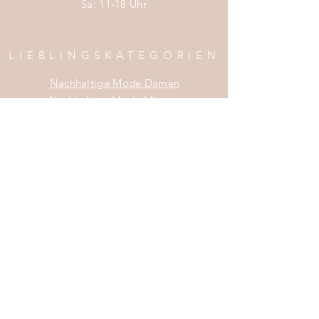
Sa: 11-18 Uhr
LIEBLINGSKATEGORIEN
Nachhaltige Mode Damen
Nachhaltige Mode Männer
Nachhaltige Mode Kinder
Nachhaltige Wohnaccessoires
Nachhaltige Mode Sale
INFOS
Impress
um
Zahlung & Versand
Widerrufsrecht
Da
tenschutz
AGB