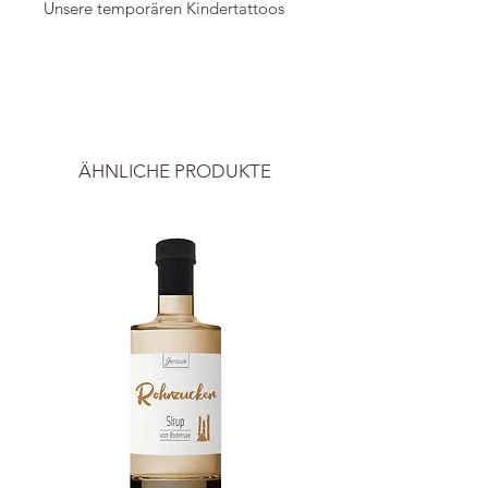
Unsere temporären Kindertattoos
sind dermatologisch „sehr gut“
getestet und in Österreich
----
hergestellt. Die nuukk
Wassertransfer-Tattoos kommen mit
Alle Preise inkl.ges. MwSt. und zzgl.
einer Gebrauchsanweisung.
Versand.
ÄHNLICHE PRODUKTE
Details
A6 Tattoo Bogen (14,8 × 10,5 ×
0,2 cm)
Material: Wassertransfer-Tattoos
Kompostierbar und vegan
dermatologisch getestet.
Dermatest®-Ergebnis: sehr gut
Karte aus 300g Recyclingkarton
hergestellt in Österreich
Sicherheitsinformationen
Nicht für Kinder unter 3 Jahren
geeignet. ACHTUNG! Gefahr des