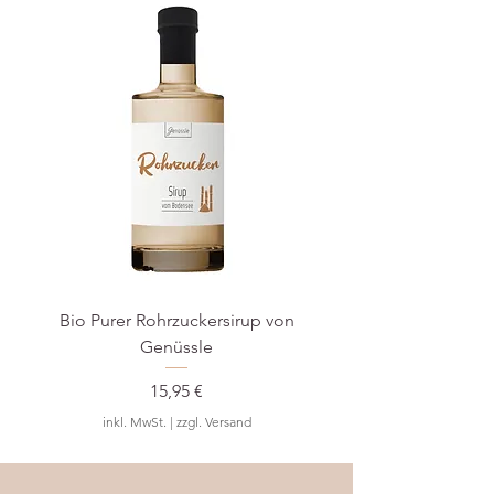
stoffbruch Fair Fashion GmbH
Bödikerstr. 6
10245 Berlin
Deutschland
Tel.: 030 246 479 49
E-Mail: info@givnberlin.com
Bio Purer Rohrzuckersirup von
BIO Waldmeister-S
Genüssle
Preis
15,95 €
inkl. MwSt.
|
zzgl. Versand