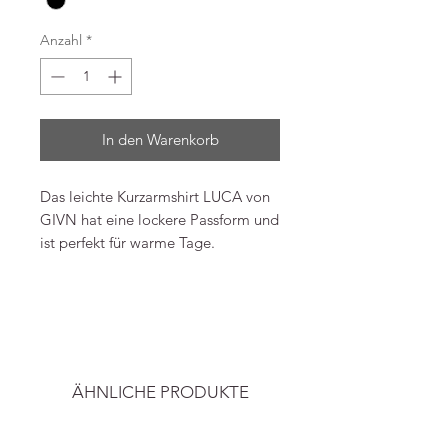
Anzahl
*
In den Warenkorb
Das leichte Kurzarmshirt LUCA von
GIVN hat eine lockere Passform und
ist perfekt für warme Tage.
Material: 100% Cotton (Organic)
-----
Passform: Normal
Kragen: Reverskragen
Alle Preise inkl. ges. Mwst. und zzgl.
Art des Verschlusses: Knopfleiste
Versand.
ÄHNLICHE PRODUKTE
Bild & Info
Givn Berlin