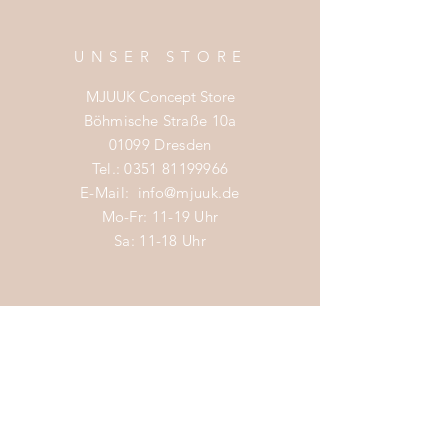
UNSER STORE
MJUUK Concept Store
Böhmische Straße 10a
01099 Dresden
Tel.:
0351 81199966
E-Mail:
info@mjuuk.de
Mo-Fr: 11-19 Uhr
Sa: 11-18 Uhr
LIEBLINGSKATEGORIEN
Nachhaltige Mode Damen
Nachhaltige Mode Männer
Nachhaltige Mode Kinder
Nachhaltige Wohnaccessoires
Nachhaltige Mode Sale