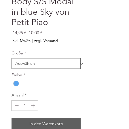
Body S/S Modal
in blue Sky von
Petit Piao
Standardpreis
Sale-
 14,95 € 
10,00 €
Preis
inkl. MwSt.
|
zzgl. Versand
Größe
*
Farbe
*
Anzahl
*
In den Warenkorb