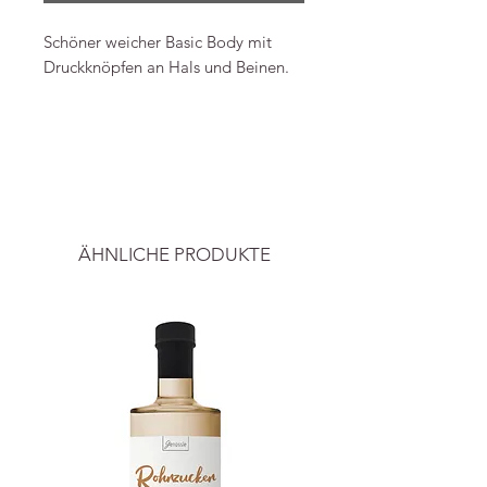
Schöner weicher Basic Body mit
Druckknöpfen an Hals und Beinen.
Material: 48% Bio-Baumwolle, 48%
Modal, 4% Elastan
-----
Bild & Info
Preise inkl. ges. MwSt. und zzgl.
Luxkids
Versandkosten
.
Tel.: +4561283023
ÄHNLICHE PRODUKTE
shop@luxkids.dk