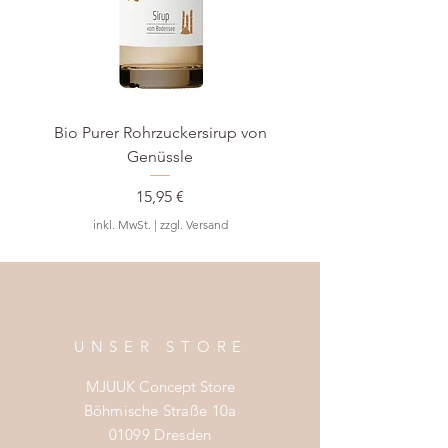
Bio Purer Rohrzuckersirup von
BIO Waldmeister-S
Genüssle
Preis
15,95 €
inkl. MwSt.
|
zzgl. Versand
UNSER STORE
MJUUK Concept Store
Böhmische Straße 10a
01099 Dresden