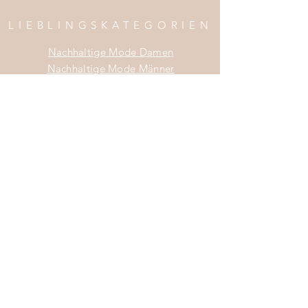
contact@thecottoncloud.com
LIEBLINGSKATEGORIEN
Nachhaltige Mode Damen
Nachhaltige Mode Männer
Nachhaltige Mode Kinder
Nachhaltige Wohnaccessoires
Nachhaltige Mode Sale
INFOS
Impress
um
Zahlung & Versand
Widerrufsrecht
Da
tenschutz
AGB