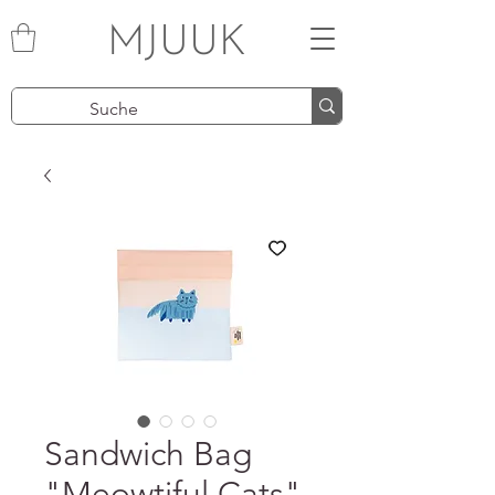
MJUUK
Sandwich Bag
"Meowtiful Cats"