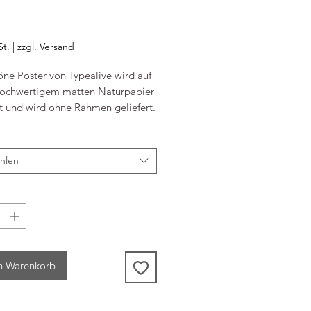
eis
St.
|
zzgl. Versand
öne Poster von Typealive wird auf
ochwertigem matten Naturpapier
t und wird ohne Rahmen geliefert.
t deine Wände besonders schön
lich und lässt sich auch gut mit
 Print Designs von Typealive
hlen
, die du in unserem Shop findest.
 A3
nd Papier
n Warenkorb
n-Druck auf mattem
pier (200 gr/m²). Die
e ist weiß.