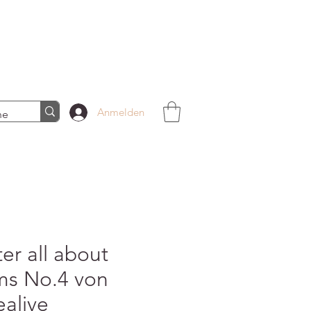
Anmelden
er all about
ms No.4 von
ealive