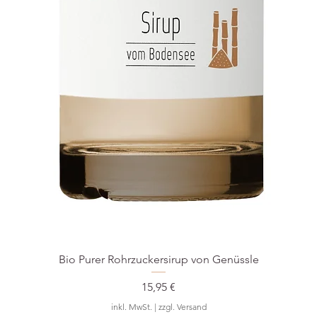
Bio Purer Rohrzuckersirup von Genüssle
Preis
15,95 €
inkl. MwSt.
|
zzgl. Versand