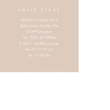
UNSER STORE
MJUUK Concept Store
Böhmische Straße 10a
01099 Dresden
Tel.:
0351 81199966
E-Mail:
info@mjuuk.de
Mo-Fr: 11-19 Uhr
Sa: 11-18 Uhr
LIEBLINGSKATEGORIEN
Nachhaltige Mode Damen
Nachhaltige Mode Männer
Nachhaltige Mode Kinder
Nachhaltige Wohnaccessoires
Nachhaltige Mode Sale