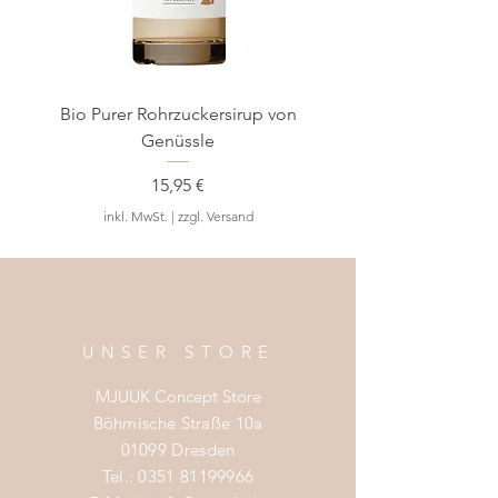
Bio Purer Rohrzuckersirup von
BIO Waldmeister-S
Genüssle
Preis
15,95 €
inkl. MwSt.
|
zzgl. Versand
UNSER STORE
MJUUK Concept Store
Böhmische Straße 10a
01099 Dresden
Tel.:
0351 81199966