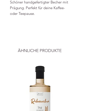
Schöner handgefertigter Becher mit
Prägung. Perfekt für deine Kaffee-
oder Teepause.
Material: Steingut
-----
Maße: Höhe ca. 8,5 - 9 cm -
Durchmesser ca. 8,5 cm
Preise inkl. ges. MwSt. und zzgl.
Füllmenge: ca. 350ml
Versandkosten
.
spülmaschinenfest
ÄHNLICHE PRODUKTE
Hergestellt in Portugal
Info's: Eulenschnitt - Foto: Maggy
Melzer