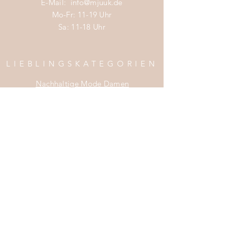
E-Mail:
info@mjuuk.de
Mo-Fr: 11-19 Uhr
Sa: 11-18 Uhr
LIEBLINGSKATEGORIEN
Nachhaltige Mode Damen
Nachhaltige Mode Männer
Nachhaltige Mode Kinder
Nachhaltige Wohnaccessoires
Nachhaltige Mode Sale
INFOS
Impress
um
Zahlung & Versand
Widerrufsrecht
Da
tenschutz