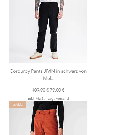
Corduroy Pants JIVIN in schwarz von
Mela
Standardpreis
Sale-Preis
109,90 €
79,00 €
inkl. MwSt.
|
zzgl. Versand
SALE