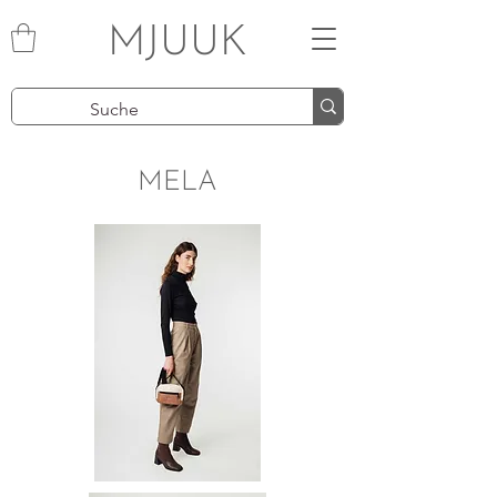
MJUUK
MELA