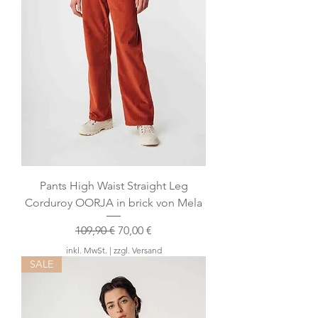
Pants High Waist Straight Leg
Corduroy OORJA in brick von Mela
Standardpreis
Sale-Preis
109,90 €
70,00 €
inkl. MwSt.
|
zzgl. Versand
SALE