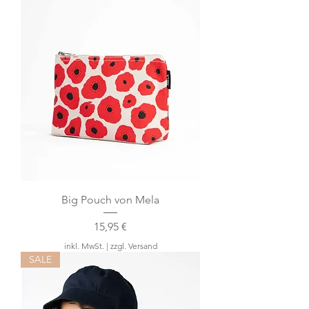
Big Pouch von Mela
Preis
15,95 €
inkl. MwSt.
|
zzgl. Versand
SALE