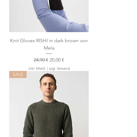
Knit Gloves RISHI in dark brown von
Mela
Standardpreis
Sale-Preis
24,90 €
20,00 €
inkl. MwSt.
|
zzgl. Versand
SALE