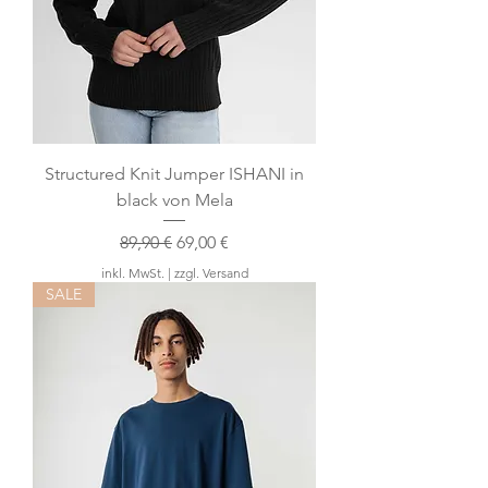
Structured Knit Jumper ISHANI in
black von Mela
Standardpreis
Sale-Preis
89,90 €
69,00 €
inkl. MwSt.
|
zzgl. Versand
SALE