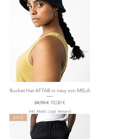
Bucket Hat AFTAB in navy von MELA
Standardpreis
Sale-Preis
34,90 €
10,00 €
inkl. MwSt.
|
zzgl. Versand
SALE