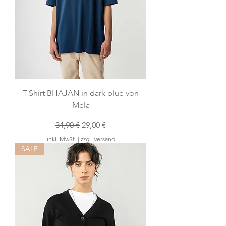
T-Shirt BHAJAN in dark blue von
Mela
Standardpreis
Sale-Preis
34,90 €
29,00 €
inkl. MwSt.
|
zzgl. Versand
SALE