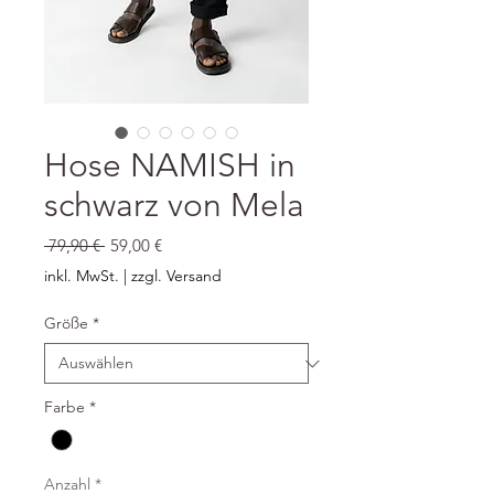
Hose NAMISH in
schwarz von Mela
Standardpreis
Sale-
 79,90 € 
59,00 €
Preis
inkl. MwSt.
|
zzgl. Versand
Größe
*
Farbe
*
Anzahl
*