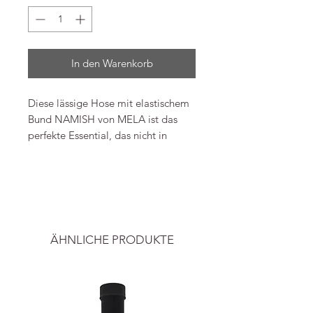
In den Warenkorb
Diese lässige Hose mit elastischem
Bund NAMISH von MELA ist das
perfekte Essential, das nicht in
deiner Garderobe fehlen darf! Sie
hat einen regular fit, ist hochwertig
-----
verarbeitet und besitzt ein
klassisches Design. Gefertigt ist sie
Alle Preise inkl. ges. Mwst. und zzgl.
aus einem angenehm festen Twill;
Versand.
ausgestattet mit zwei seitlichen
ÄHNLICHE PRODUKTE
Eingrifftaschen und zwei
paspelierten Gesäßtaschen sowie
einem Gummiband in der Taille.
Hergestellt aus 100% Fairtrade-
Baumwolle aus biologischem