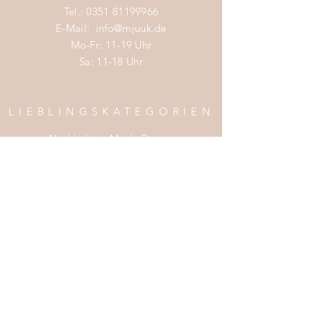
Tel.:
0351 81199966
E-Mail:
info@mjuuk.de
Mo-Fr: 11-19 Uhr
Sa: 11-18 Uhr
LIEBLINGSKATEGORIEN
Nachhaltige Mode Damen
Nachhaltige Mode Männer
Nachhaltige Mode Kinder
Nachhaltige Wohnaccessoires
Nachhaltige Mode Sale
INFOS
Impress
um
Zahlung & Versand