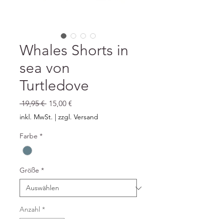
Whales Shorts in
sea von
Turtledove
Standardpreis
Sale-
 19,95 € 
15,00 €
Preis
inkl. MwSt.
|
zzgl. Versand
Farbe
*
Größe
*
Anzahl
*