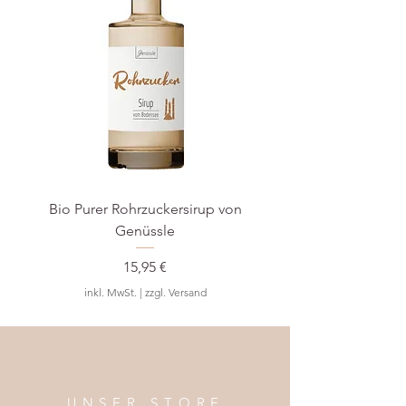
Bio Purer Rohrzuckersirup von
BIO Waldmeister-S
Genüssle
Preis
15,95 €
inkl. MwSt.
|
zzgl. Versand
UNSER STORE