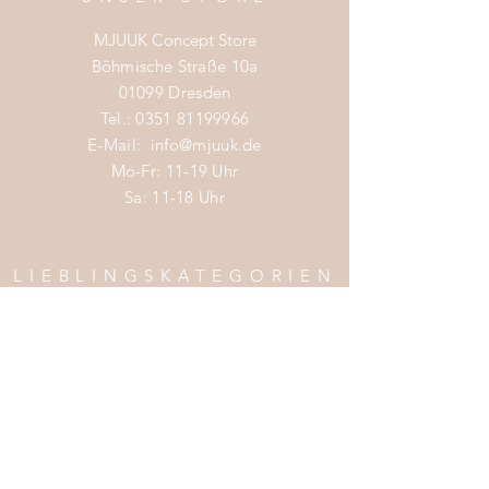
MJUUK Concept Store
Böhmische Straße 10a
01099 Dresden
Tel.:
0351 81199966
E-Mail:
info@mjuuk.de
Mo-Fr: 11-19 Uhr
Sa: 11-18 Uhr
LIEBLINGSKATEGORIEN
Nachhaltige Mode Damen
Nachhaltige Mode Männer
Nachhaltige Mode Kinder
Nachhaltige Wohnaccessoires
Nachhaltige Mode Sale