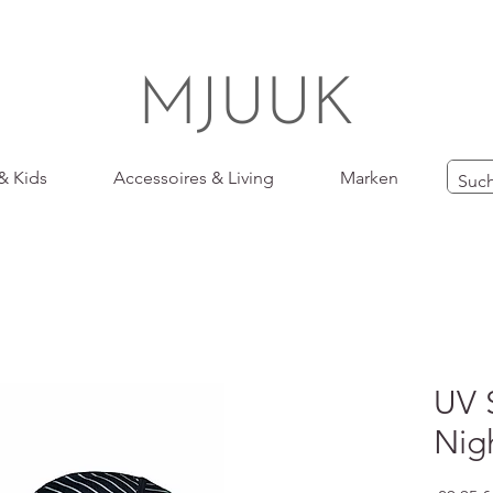
MJUUK
& Kids
Accessoires & Living
Marken
UV 
Nig