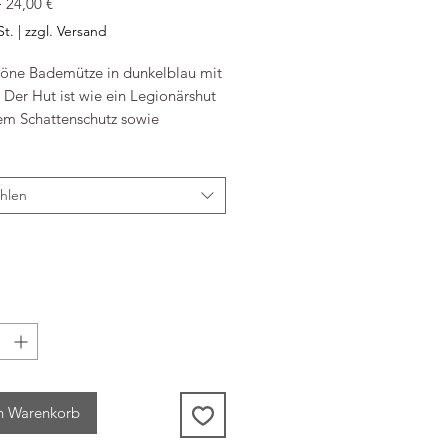
Standardpreis
Sale-
 
24,00 €
Preis
St.
|
zzgl. Versand
höne Bademütze in dunkelblau mit
. Der Hut ist wie ein Legionärshut
tem Schattenschutz sowie
chutz im Nacken gestaltet. Aus
tem Polyester, mit praktischem UV-
on +50, damit Ihr Kind gut vor den
hlen
hen UV-Strahlen geschützt ist.
P
n Warenkorb