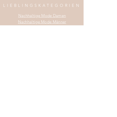
LIEBLINGSKATEGORIEN
Nachhaltige Mode Damen
Nachhaltige Mode Männer
Nachhaltige Mode Kinder
Nachhaltige Wohnaccessoires
Nachhaltige Mode Sale
INFOS
Impress
um
Zahlung & Versand
Widerrufsrecht
Da
tenschutz
AGB
Do Not Sell My Personal Information