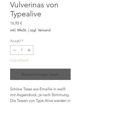
Vulverinas von
Typealive
Preis
16,95 €
inkl. MwSt.
|
zzgl. Versand
Anzahl
*
Ausverkauft
Benachrichtigen lassen
Schöne Tasse aus Emaille in weiß
mit Augendruck, je nach Stimmung.
Die Tassen von Type Alive werden in
Deutschland und immer in kleiner
Auflage handgefertigt. Kleine