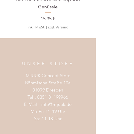
Rosenplatz 8
Genüssle
48143 Münster
Deutschland
Preis
15,95 €
0251 5340765
inkl. MwSt.
|
zzgl. Versand
post@typealive.de
UNSER STORE
MJUUK Concept Store
Böhmische Straße 10a
01099 Dresden
Tel.:
0351 81199966
E-Mail:
info@mjuuk.de
Mo-Fr: 11-19 Uhr
Sa: 11-18 Uhr