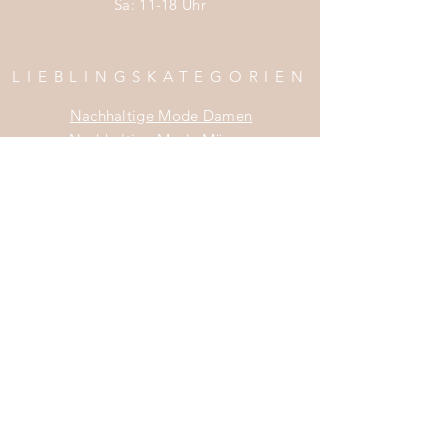
Sa: 11-18 Uhr
fester mit der Seife verbindet.
Trocknen lassen, fertig!
LIEBLINGSKATEGORIEN
Bild & Info
Soapi GmbH
Nachhaltige Mode Damen
Knaackstraße 5
Nachhaltige Mode Männer
10405 Berlin
Nachhaltige Mode Kinder
Tel.: 0049 152 345 36 720
Nachhaltige Wohnaccessoires
info@thesoapi.com
Nachhaltige Mode Sale
INFOS
Impress
um
Zahlung & Versand
Widerrufsrecht
Da
tenschutz
AGB