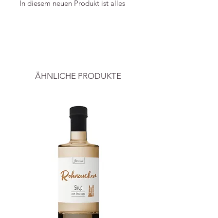
In diesem neuen Produkt ist alles
enthalten, was du brauchst.
-----
1x Soapi Magnetseifenhalter
1x Handseife Birke aus kontrolliert
Preise inkl. ges. MwSt. und zzgl.
biologischen Zutaten
Versandkosten
.
1x Kronkorken von uns gereinigt
ÄHNLICHE PRODUKTE
Somit brauchst du kein eigenen
Kornkorken mehr sammeln oder
erstmal eine Seife kaufen gehen.
Auch als Geschenk für deine
Liebsten ist das Soapi-Kit besonders
geeignet.
In diesem kleinen Set ist alles
enthalten, was du für eine
nachhaltige und minimalistische
Routine mein Händewaschen
benötigst. Und das zu einem sehr