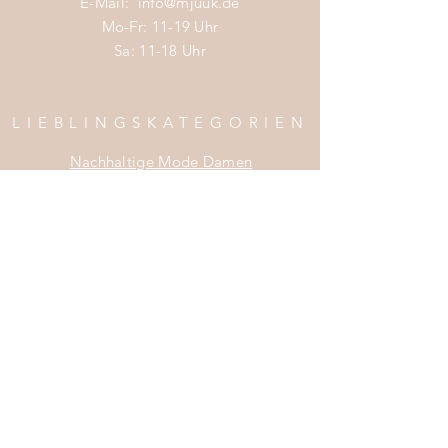
E-Mail:
info@mjuuk.de
Mo-Fr: 11-19 Uhr
Sa: 11-18 Uhr
LIEBLINGSKATEGORIEN
Nachhaltige Mode Damen
Nachhaltige Mode Männer
Nachhaltige Mode Kinder
Nachhaltige Wohnaccessoires
Nachhaltige Mode Sale
INFOS
Impress
um
Zahlung & Versand
Widerrufsrecht
Da
tenschutz