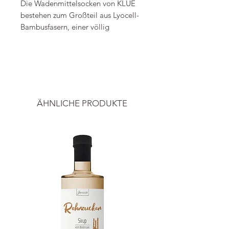
Die Wadenmittelsocken von KLUE
bestehen zum Großteil aus Lyocell-
Bambusfasern, einer völlig
natürlichen und ökologischen Faser.
Lyocell ist ein unglaublich weiches
-----
und leichtes Material mit
absorbierenden Eigenschaften und
Alle Preise inkl. ges. Mwst. und zzgl.
gleichzeitig extrem
Versand.
widerstandsfähig. In gewisser Weise
ÄHNLICHE PRODUKTE
das perfekte Material. Was den Stil
angeht, hat KLUE anstelle des
klassischen Randes eine Falte
angebracht, um eine elegantere
Note zu erzielen.
Material: 75% Bambus-Lyocell,
15% Polyamid, 8% Metallfasern,
2% Elastan
Herstellungsland: Türkei
Herstellung: Ethische