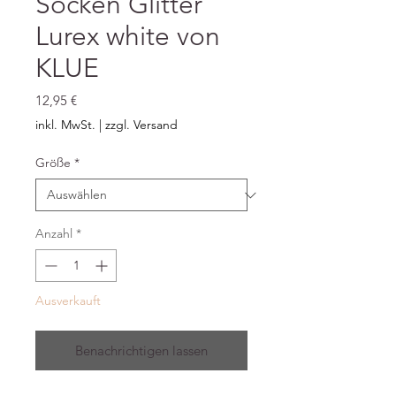
Socken Glitter
Lurex white von
KLUE
Preis
12,95 €
inkl. MwSt.
|
zzgl. Versand
Größe
*
Anzahl
*
Ausverkauft
Benachrichtigen lassen