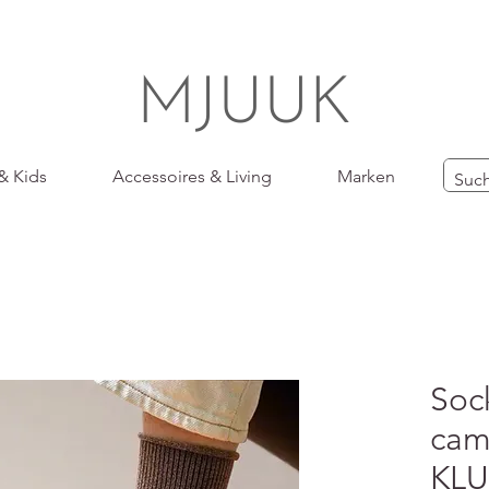
MJUUK
& Kids
Accessoires & Living
Marken
Sock
cam
KLU