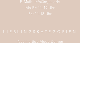
E-Mail:
info@mjuuk.de
Mo-Fr: 11-19 Uhr
Sa: 11-18 Uhr
LIEBLINGSKATEGORIEN
Nachhaltige Mode Damen
Nachhaltige Mode Männer
Nachhaltige Mode Kinder
Nachhaltige Wohnaccessoires
Nachhaltige Mode Sale
INFOS
Impress
um
Zahlung & Versand
Widerrufsrecht
Da
tenschutz