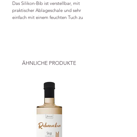
Das Silikon-Bib ist verstellbar, mit
praktischer Ablageschale und sehr
einfach mit einem feuchten Tuch zu
reinigen. So gehts nichts mehr
daneben!
-----
Material: 100% Silikon
Preise inkl. ges. MwSt. und zzgl.
Versandkosten
.
Bild & Info
ÄHNLICHE PRODUKTE
Rammelaartje
Rammelaartje.nl
Agnietenstraat 9
5301 ES Zaltbommel
Tel.: 06-14856751
info@rammelaartje.nl