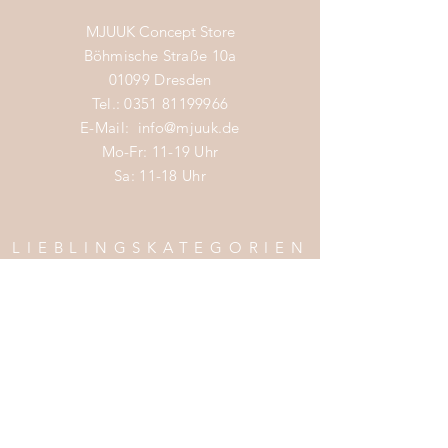
MJUUK Concept Store
Böhmische Straße 10a
01099 Dresden
Tel.:
0351 81199966
E-Mail:
info@mjuuk.de
Mo-Fr: 11-19 Uhr
Sa: 11-18 Uhr
LIEBLINGSKATEGORIEN
Nachhaltige Mode Damen
Nachhaltige Mode Männer
Nachhaltige Mode Kinder
Nachhaltige Wohnaccessoires
Nachhaltige Mode Sale