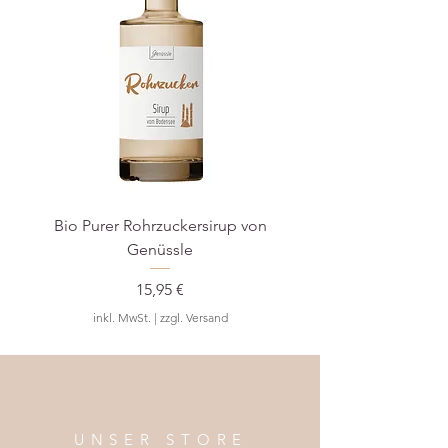
Luxkids
Tel.: +4561283023
shop@luxkids.dk
Bio Purer Rohrzuckersirup von
BIO Waldmeister-S
Genüssle
Preis
15,95 €
inkl. MwSt.
|
zzgl. Versand
UNSER STORE