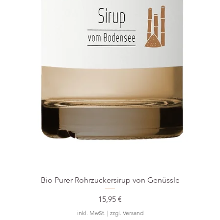
Bio Purer Rohrzuckersirup von Genüssle
Preis
15,95 €
inkl. MwSt.
|
zzgl. Versand