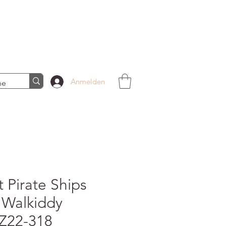
Anmelden
t Pirate Ships
 Walkiddy
Z22-318