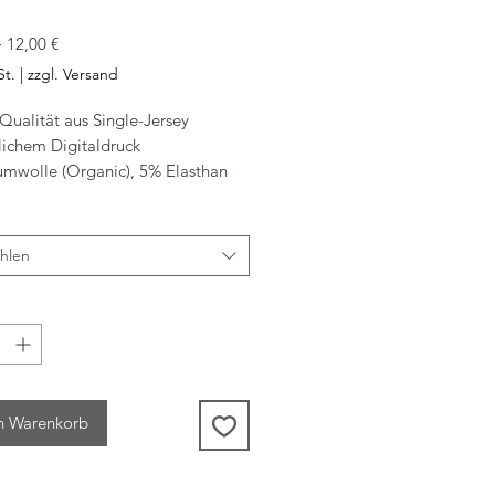
Standardpreis
Sale-
 
12,00 €
Preis
St.
|
zzgl. Versand
Qualität aus Single-Jersey
lichem Digitaldruck
mwolle (Organic), 5% Elasthan
nfo
textil GmbH
hlen
rgstraße 5c
enstedt-Ulzburg Deutschland
lkiddy.com
39619195
n Warenkorb