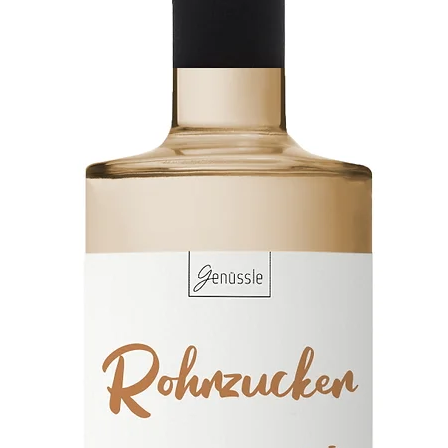
Vers
Prakt
Materia
RE:P
Plast
Innen
Schn
Webb
Pols
aus 
Wass
und 
Stau
hoch
TPU-
Auße
PFAS