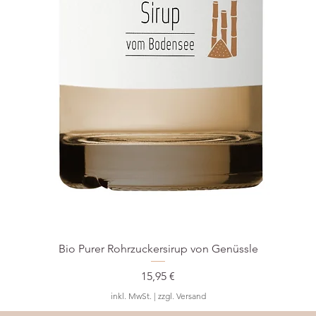
Pflegeh
Mit 
Wass
Nich
im T
chem
Bild & I
GOT B
Breiden
55116 M
Deutsch
Telefon
E-Mail:
Bio Purer Rohrzuckersirup von Genüssle
Preis
15,95 €
inkl. MwSt.
|
zzgl. Versand