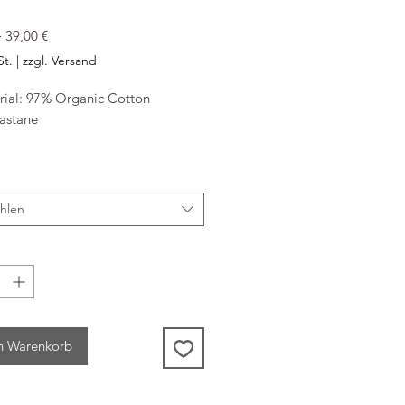
Standardpreis
Sale-
 
39,00 €
Preis
St.
|
zzgl. Versand
rial: 97% Organic Cotton
astane
nfo
z GmbH
ster-Scholl-Straße 94
hlen
Potsdam
land
 hello@rotholz-store.com
n Warenkorb