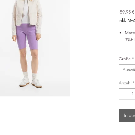
 59,95 €
inkl. Mw
Mate
3%El
Bild & I
Größe
*
Rothol
Geschwi
Auswä
14471 
Deutsch
Anzahl
*
E-Mail:
In de