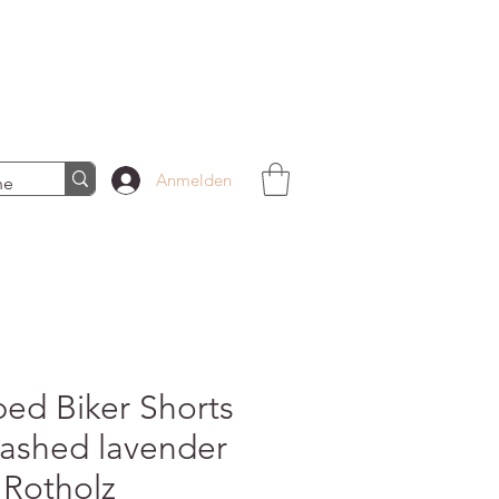
Anmelden
bed Biker Shorts
washed lavender
 Rotholz