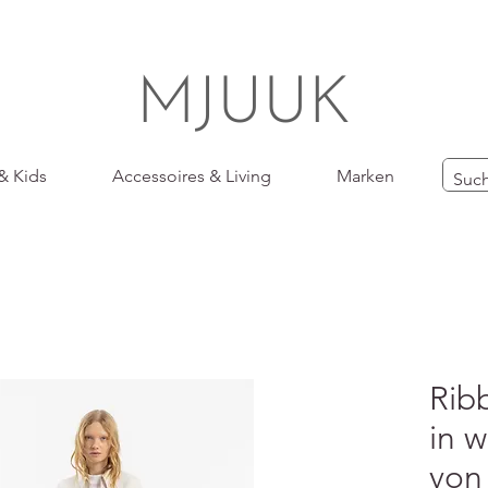
MJUUK
& Kids
Accessoires & Living
Marken
Rib
in 
von