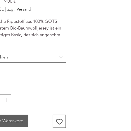
Standardpreis
Sale-
 
19,00 €
Preis
St.
|
zzgl. Versand
che Rippstoff aus 100% GOTS-
iertem Bio-Baumwolljersey ist ein
tiges Basic, das sich angenehm
Bündchen am Saum mit Logo-
hlen
tellt aus 100% GOTS-zertifizierter
umwolle
le Passform
edove London Logo-Lasche am
n Warenkorb