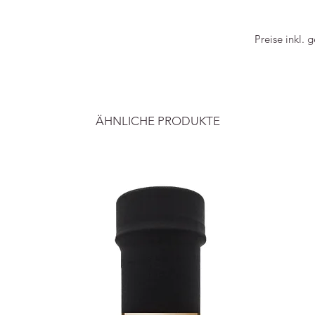
Herengr
1016 C
Preise inkl. 
020 770
ÄHNLICHE PRODUKTE