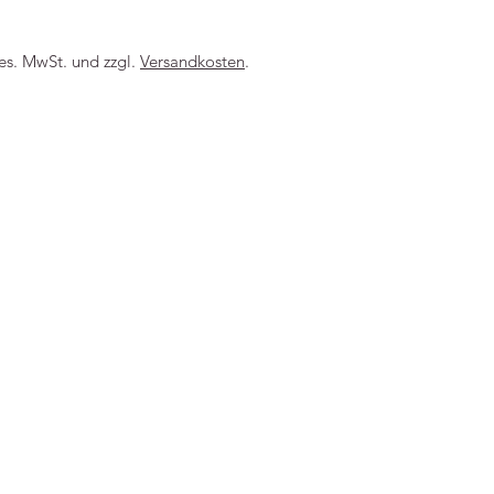
acht 360
-----
H, Amsterdam
ges. MwSt. und zzgl.
Versandkosten
.
 5189