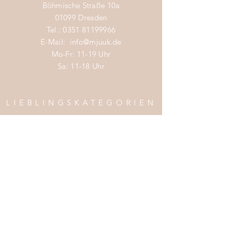
Böhmische Straße 10a
Sweden
01099 Dresden
info@gastonluga.com
Tel.:
0351 81199966
E-Mail:
info@mjuuk.de
Mo-Fr: 11-19 Uhr
Sa: 11-18 Uhr
LIEBLINGSKATEGORIEN
Nachhaltige Mode Damen
Nachhaltige Mode Männer
Nachhaltige Mode Kinder
Nachhaltige Wohnaccessoires
Nachhaltige Mode Sale
INFOS