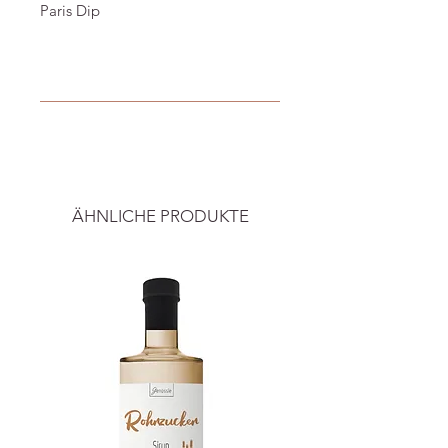
Paris Dip
🧄 Für original Café de Paris Dip
-----
🥄 Dip zum Anrühren
🌱 100% natürlich
Preise inkl. ges. MwSt. und zzgl.
-----
Versandkosten
.
Anwendung:
Von Rückgabe und Umtausch
250g Quark, 200g Creme Fraiche,
ausgeschlossen.
18g Café de Paris Dip mischen,
ÄHNLICHE PRODUKTE
dann 20min im Kühlschrank ziehen
lassen.
Zutaten:
Dextrose, Petersilie, Paprika,
Schnittlauch, Zwiebeln, Salz,
Knoblauch, Basilikum, Kurkuma,
Rapsöl, Majoran, Oregano
Bild & Info
mykraut Handels GmbH