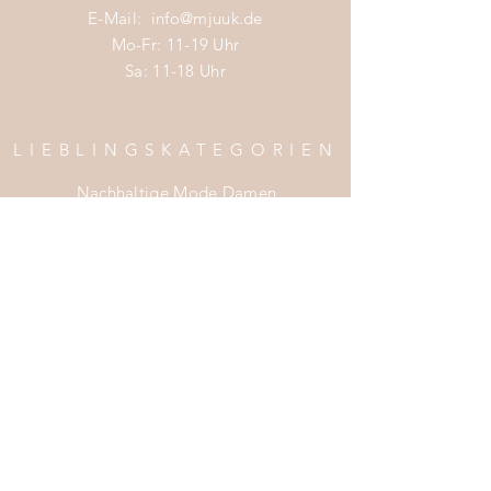
E-Mail:
info@mjuuk.de
Mo-Fr: 11-19 Uhr
Sa: 11-18 Uhr
LIEBLINGSKATEGORIEN
Nachhaltige Mode Damen
Nachhaltige Mode Männer
Nachhaltige Mode Kinder
Nachhaltige Wohnaccessoires
Nachhaltige Mode Sale
INFOS
Impress
um
Zahlung & Versand
Widerrufsrecht