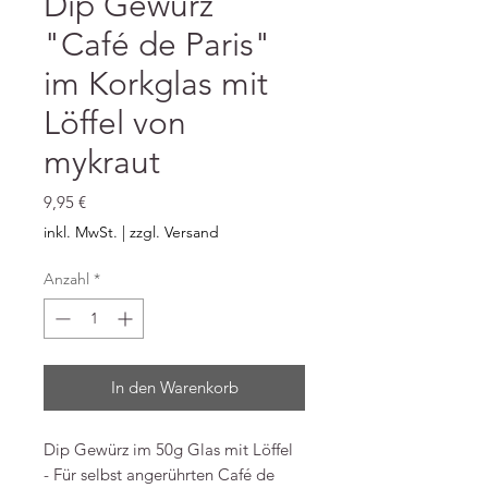
Dip Gewürz
"Café de Paris"
im Korkglas mit
Löffel von
mykraut
Preis
9,95 €
inkl. MwSt.
|
zzgl. Versand
Anzahl
*
In den Warenkorb
Dip Gewürz im 50g Glas mit Löffel
- Für selbst angerührten Café de