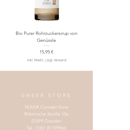
Timsmannweg 10
46395 Bocholt
Deutschland
Bio Purer Rohrzuckersirup von
BIO Waldmeister-S
Genüssle
Preis
15,95 €
inkl. MwSt.
|
zzgl. Versand
UNSER STORE
MJUUK Concept Store
Böhmische Straße 10a
01099 Dresden
Tel.:
0351 81199966