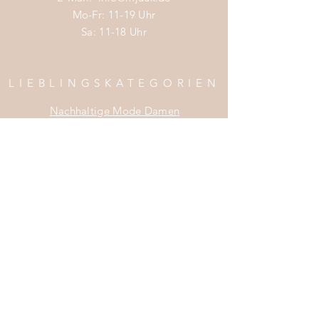
Mo-Fr: 11-19 Uhr
Sa: 11-18 Uhr
LIEBLINGSKATEGORIEN
Nachhaltige Mode Damen
Nachhaltige Mode Männer
Nachhaltige Mode Kinder
Nachhaltige Wohnaccessoires
Nachhaltige Mode Sale
INFOS
Impress
um
Zahlung & Versand
Widerrufsrecht
Da
tenschutz