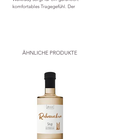
komfortables Tragegefühl. Der
Saumaufschlag am schmalen Bein
ist fixiert.
----
Material: 95% Baumwolle
Alle Preise inkl.ges. MwSt. und zzgl.
(Organic), 5% Elastan
Versand.
Elastisch
ÄHNLICHE PRODUKTE
GOTS-zertifiziert (Türkei)
Bild & Info
Symboltextil GmbH
Gutenbergstraße 5c
24558 Henstedt-Ulzburg
Deutschland
info@walkiddy.com
+4941939619195