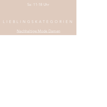
Sa: 11-18 Uhr
LIEBLINGSKATEGORIEN
Nachhaltige Mode Damen
Nachhaltige Mode Männer
Nachhaltige Mode Kinder
Nachhaltige Wohnaccessoires
Nachhaltige Mode Sale
INFOS
Impress
um
Zahlung & Versand
Widerrufsrecht
Da
tenschutz
AGB