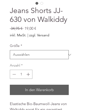
Jeans Shorts JJ-
630 von Walkiddy
Standardpreis
Sale-
 34,95 € 
19,00 €
Preis
inkl. MwSt.
|
zzgl. Versand
Größe
*
Anzahl
*
In den Warenkorb
Elastische Bio-Baumwoll-Jeans von
Walkiddy sorgt für ein garantiert