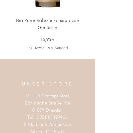
Bio Purer Rohrzuckersirup von
BIO Waldmeister-S
Genüssle
Preis
15,95 €
inkl. MwSt.
|
zzgl. Versand
UNSER STORE
MJUUK Concept Store
Böhmische Straße 10a
01099 Dresden
Tel.:
0351 81199966
E-Mail:
info@mjuuk.de
Mo-Fr: 11-19 Uhr