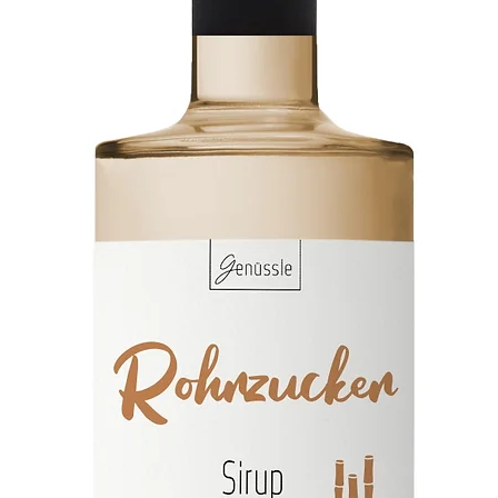
Vertret
Wersten
40591 D
Deutsch
hello@s