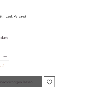
reis
St.
|
zzgl. Versand
odukt
llebecher eignet sich sowohl für
s auch für kalte Getränke. Die
produkte von Muurla bestehen aus
rn aus Kohlenstoffstahl, der mit
oppelten Emaillebeschichtung
uft
 ist. Die Produkte sind langlebig
ht. Aufgrund dieser Eigenschaften
nachrichtigen lassen
ie Artikel neben traditionellen
gen auch im Freien verwendet
details