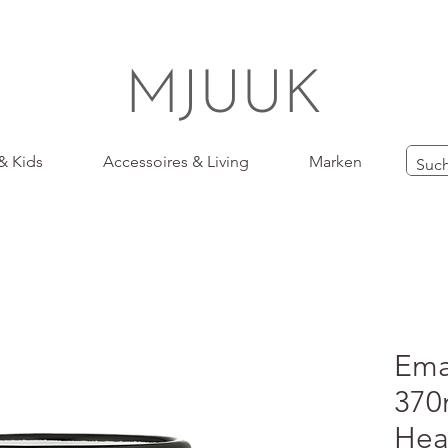
MJUUK
& Kids
Accessoires & Living
Marken
Ema
370
Hea