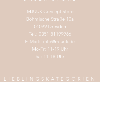
MJUUK Concept Store
Böhmische Straße 10a
01099 Dresden
Tel.:
0351 81199966
E-Mail:
info@mjuuk.de
Mo-Fr: 11-19 Uhr
Sa: 11-18 Uhr
LIEBLINGSKATEGORIEN
Nachhaltige Mode Damen
Nachhaltige Mode Männer
Nachhaltige Mode Kinder
Nachhaltige Wohnaccessoires
Nachhaltige Mode Sale