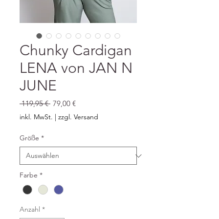
Chunky Cardigan
LENA von JAN N
JUNE
Standardpreis
Sale-
 119,95 € 
79,00 €
Preis
inkl. MwSt.
|
zzgl. Versand
Größe
*
Farbe
*
Anzahl
*