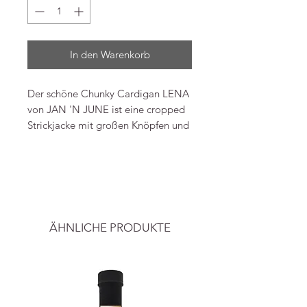
In den Warenkorb
Der schöne Chunky Cardigan LENA
von JAN 'N JUNE ist eine cropped
Strickjacke mit großen Knöpfen und
einem V-Ausschnitt. Ideal zum
Überwerfen über dein Lieblings-
-----
Crop-Top und Jeans. Um ehrlich zu
sein, passt sie zu jedem Outfit.
Alle Preise inkl. ges. Mwst. und zzgl.
Versand.
Details
ÄHNLICHE PRODUKTE
Hergestellt aus 100% Bio-
Baumwolle
Very loose fit
GOTS-zertifiziert