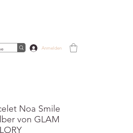
Anmelden
celet Noa Smile
silber von GLAM
GLORY