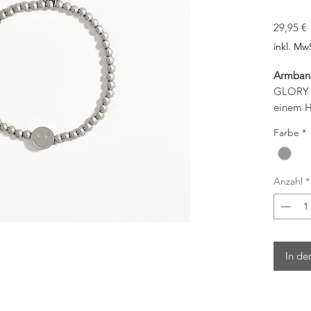
P
29,95 €
inkl. Mw
Armban
GLORY -
einem H
Farbe
*
Mate
mit 
Rhodi
Anzahl
*
Maße
Armb
Materia
Der Sch
In de
liebevol
ausgewä
Dabei is