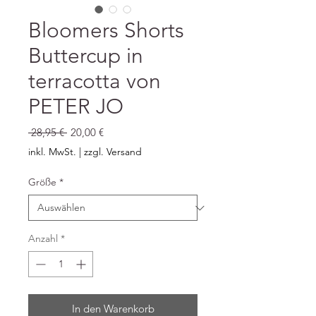
Bloomers Shorts
Buttercup in
terracotta von
PETER JO
Standardpreis
Sale-
 28,95 € 
20,00 €
Preis
inkl. MwSt.
|
zzgl. Versand
Größe
*
Anzahl
*
In den Warenkorb