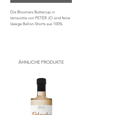
Die Bloomers Buttercup in
terracotta von PETER JO sind feine
lässige Ballon-Shorts aus 100%
Leinenstoff. Ein elastischer Bund
und Beine mit Rüschen runden den
-----
Look ab.
Alle Preise inkl. ges. Mwst. und zzgl.
Material: 100% Leinen
Versand
Elastischer Bund
ÄHNLICHE PRODUKTE
Erhältlich in drei Farben: Blau,
Creme und Terrakotta
Hergestellt in Portugal
Fotos und Info: PETER JO