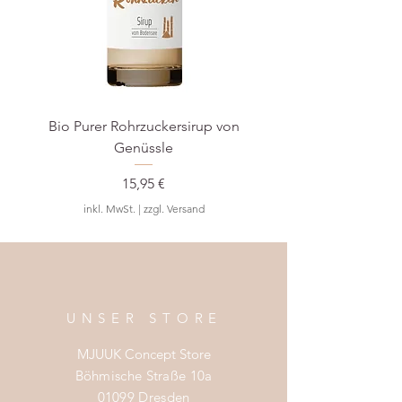
Bio Purer Rohrzuckersirup von
BIO Waldmeister-S
Genüssle
Preis
15,95 €
inkl. MwSt.
|
zzgl. Versand
UNSER STORE
MJUUK Concept Store
Böhmische Straße 10a
01099 Dresden