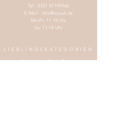
Tel.:
0351 81199966
E-Mail:
info@mjuuk.de
Mo-Fr: 11-19 Uhr
Sa: 11-18 Uhr
LIEBLINGSKATEGORIEN
Nachhaltige Mode Damen
Nachhaltige Mode Männer
Nachhaltige Mode Kinder
Nachhaltige Wohnaccessoires
Nachhaltige Mode Sale
INFOS
Impress
um
Zahlung & Versand