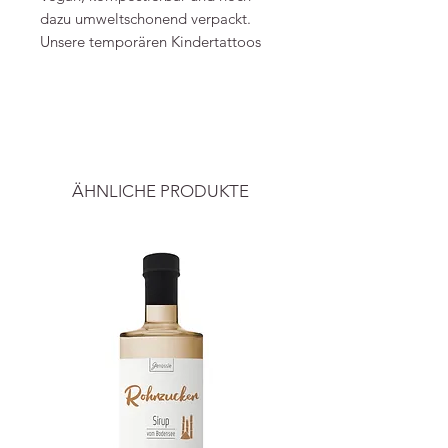
dazu umweltschonend verpackt.
Unsere temporären Kindertattoos
sind dermatologisch „sehr gut“
getestet und in Österreich
----
hergestellt. Die nuukk
Wassertransfer-Tattoos kommen mit
Alle Preise inkl.ges. MwSt. und zzgl.
einer Gebrauchsanweisung.
Versand.
ÄHNLICHE PRODUKTE
Details
A6 Tattoo Bogen (14,8 × 10,5 ×
0,2 cm)
Material: Wassertransfer-Tattoos
Kompostierbar und vegan
dermatologisch getestet.
Dermatest®-Ergebnis: sehr gut
Karte aus 300g Recyclingkarton
hergestellt in Österreich
Sicherheitsinformationen