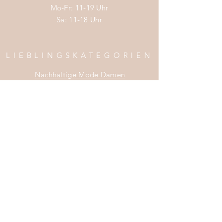
Mo-Fr: 11-19 Uhr
Sa: 11-18 Uhr
LIEBLINGSKATEGORIEN
Nachhaltige Mode Damen
Nachhaltige Mode Männer
Nachhaltige Mode Kinder
Nachhaltige Wohnaccessoires
Nachhaltige Mode Sale
INFOS
Impress
um
Zahlung & Versand
Widerrufsrecht
Da
tenschutz