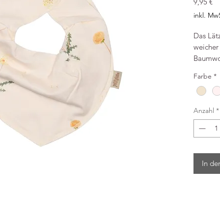
Pr
9,95 €
inkl. Mw
Das Lätz
weicher 
Baumwoll
Druckkn
Farbe
*
eingest
Pustebl
noch me
Anzahl
*
95% 
2 Dr
Herge
In de
Bild & I
Luxkids
Tel.: +
shop@lu