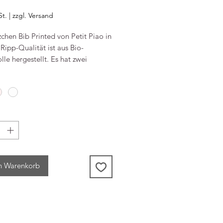
eis
St.
|
zzgl. Versand
chen Bib Printed von Petit Piao in
Ripp-Qualität ist aus Bio-
e hergestellt. Es hat zwei
öpfe, mit denen die Größe
ellt werden kann. Mit dem süßen
umen Print macht Essen gleich
hr Spaß.
Bio-Baumwolle, 5% Elastan
uckknöpfe zur Größeneinstellung
stellt in Indien
n Warenkorb
nfo
4561283023
xkids.dk