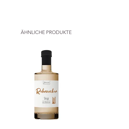
Lebensmittel.
-----
• Ein Lätzchen, das mit deinem
Alle Preise inkl. ges. Mwst. und zzgl.
Baby mitwächst (passt ab 4
Versand.
Monaten und bis zu 5 Jahren).
ÄHNLICHE PRODUKTE
• Wasserdicht: Glatte Oberfläche
nimmt kein Wasser auf.
• Tragbar und leicht: Einfach
zusammenrollen und los geht's.
• Tiefe und breite Auffangtasche:
Sorgenfreies Auffangen von
Nahrungsmitteln/Flüssigkeiten, die
das Baby herunterfallen lässt
(Mahlzeiten werden sauberer, aber
vor allem die Kleidung!)
• Spülmaschinenfest.
• Hergestellt aus
lebensmittelechtem LFGB-Silikon,
BPA-frei.