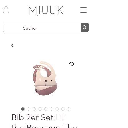
MJUUK
Bib 2er Set Lili
the Bear von The