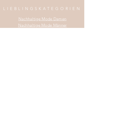
LIEBLINGSKATEGORIEN
Nachhaltige Mode Damen
Nachhaltige Mode Männer
Nachhaltige Mode Kinder
Nachhaltige Wohnaccessoires
Nachhaltige Mode Sale
INFOS
Impress
um
Zahlung & Versand
Widerrufsrecht
Da
tenschutz
AGB