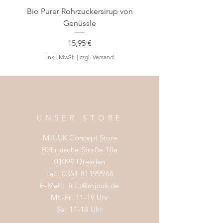
Bio Purer Rohrzuckersirup von
BIO Waldmeister-S
Genüssle
Preis
15,95 €
inkl. MwSt.
|
zzgl. Versand
UNSER STORE
MJUUK Concept Store
Böhmische Straße 10a
01099 Dresden
Tel.:
0351 81199966
E-Mail:
info@mjuuk.de
Mo-Fr: 11-19 Uhr
Sa: 11-18 Uhr