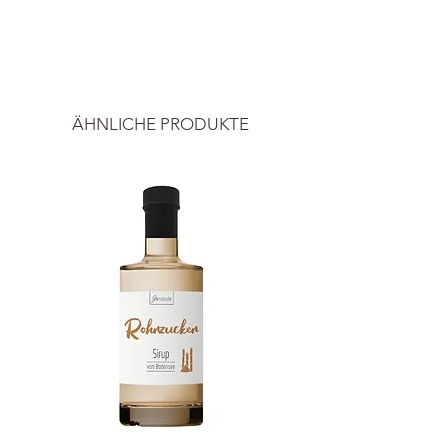
Füllmenge: ca. 270ml
-----
Info: Eulenschnitt - Foto: Meggy
Preise inkl. ges. MwSt. und zzgl.
Melzer
Versandkosten
.
ÄHNLICHE PRODUKTE