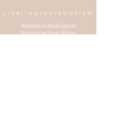
LIEBLINGSKATEGORIEN
Nachhaltige Mode Damen
Nachhaltige Mode Männer
Nachhaltige Mode Kinder
Nachhaltige Wohnaccessoires
Nachhaltige Mode Sale
INFOS
Impress
um
Zahlung & Versand
Widerrufsrecht
Da
tenschutz
AGB