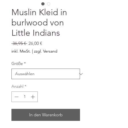
Muslin Kleid in
burlwood von
Little Indians
Standardpreis
Sale-
 36,95 € 
26,00 €
Preis
inkl. MwSt.
|
zzgl. Versand
Größe
*
Anzahl
*
In den Warenkorb