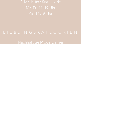
E-Mail:
info@mjuuk.de
Mo-Fr: 11-19 Uhr
Sa: 11-18 Uhr
LIEBLINGSKATEGORIEN
Nachhaltige Mode Damen
Nachhaltige Mode Männer
Nachhaltige Mode Kinder
Nachhaltige Wohnaccessoires
Nachhaltige Mode Sale
INFOS
Impress
um
Zahlung & Versand
Widerrufsrecht
Da
tenschutz