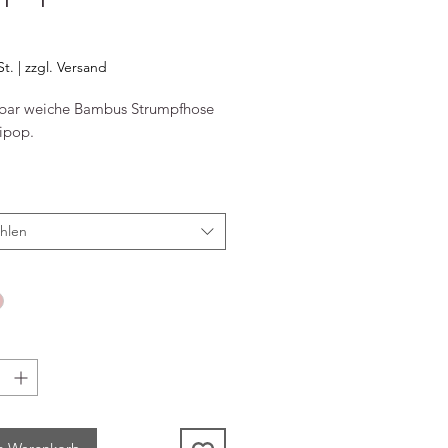
reis
St.
|
zzgl. Versand
ar weiche Bambus Strumpfhose
ipop.
rial: 77% Bambus, 20%
amide, 3% Elastan
-TEX-zertifiziert
hlen
nfo: Minipop