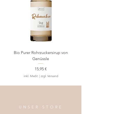
Bilder & Infos: Minipop
Bio Purer Rohrzuckersirup von
BIO Waldmeister-S
Genüssle
Preis
15,95 €
inkl. MwSt.
|
zzgl. Versand
UNSER STORE