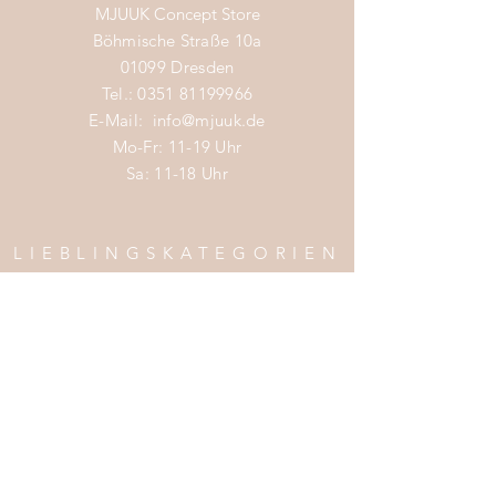
MJUUK Concept Store
Böhmische Straße 10a
01099 Dresden
Tel.:
0351 81199966
E-Mail:
info@mjuuk.de
Mo-Fr: 11-19 Uhr
Sa: 11-18 Uhr
LIEBLINGSKATEGORIEN
Nachhaltige Mode Damen
Nachhaltige Mode Männer
Nachhaltige Mode Kinder
Nachhaltige Wohnaccessoires
Nachhaltige Mode Sale
INFOS