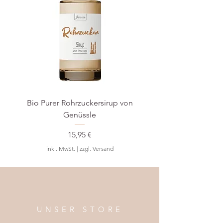
Bilder & Infos: Minipop
Bio Purer Rohrzuckersirup von
BIO Waldmeister-S
Genüssle
Preis
15,95 €
inkl. MwSt.
|
zzgl. Versand
UNSER STORE