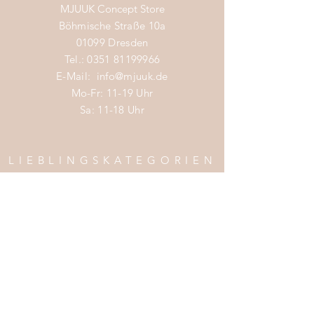
MJUUK Concept Store
Böhmische Straße 10a
01099 Dresden
Tel.:
0351 81199966
E-Mail:
info@mjuuk.de
Mo-Fr: 11-19 Uhr
Sa: 11-18 Uhr
LIEBLINGSKATEGORIEN
Nachhaltige Mode Damen
Nachhaltige Mode Männer
Nachhaltige Mode Kinder
Nachhaltige Wohnaccessoires
Nachhaltige Mode Sale
INFOS