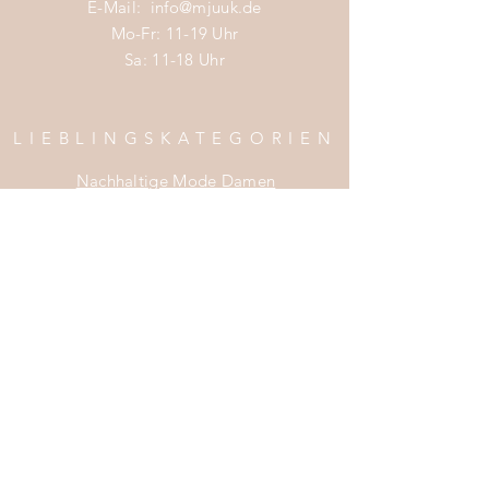
E-Mail:
info@mjuuk.de
Mo-Fr: 11-19 Uhr
Sa: 11-18 Uhr
LIEBLINGSKATEGORIEN
Nachhaltige Mode Damen
Nachhaltige Mode Männer
Nachhaltige Mode Kinder
Nachhaltige Wohnaccessoires
Nachhaltige Mode Sale
INFOS
Impress
um
Zahlung & Versand
Widerrufsrecht
Da
tenschutz