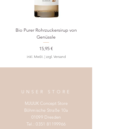
Heinickestraße 2
20249 Hamburg
Bio Purer Rohrzuckersirup von
BIO Waldmeister-S
Genüssle
Preis
15,95 €
inkl. MwSt.
|
zzgl. Versand
UNSER STORE
MJUUK Concept Store
Böhmische Straße 10a
01099 Dresden
Tel.:
0351 81199966