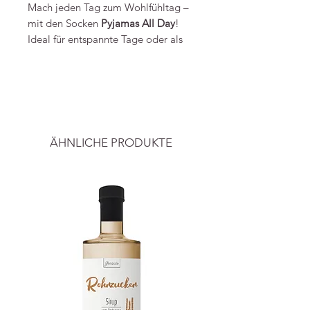
Mach jeden Tag zum Wohlfühltag –
mit den Socken
Pyjamas All Day
!
Ideal für entspannte Tage oder als
freches Detail zu deinem Look.
Weiche Baumwolle und eine
-----
perfekte Passform sorgen für
Wohlfühl-Komfort – den ganzen
Alle Preise inkl. ges. Mwst. und zzgl.
Tag. Auf der linken Ferse findest du
Versand
das Wort "Pyjamas" und die rechte
ÄHNLICHE PRODUKTE
Ferse ziert "all day".
Material: 80% Bio-Baumwolle,
18% recyceltes Polyester, 2%
Elastan
OEKO-Tex Standard 100
Made in Turkey
Info&Bild:
Eulenschnitt
c/O GOLDENZEBRA GmbH