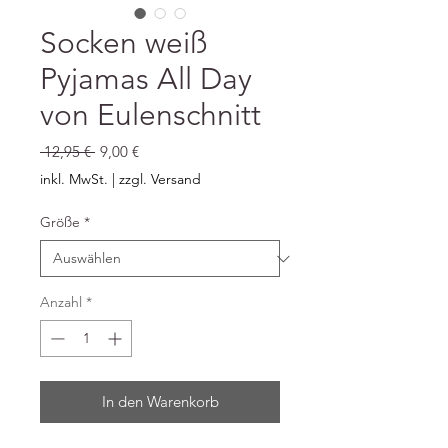
Socken weiß
Pyjamas All Day
von Eulenschnitt
Standardpreis
Sale-
 12,95 € 
9,00 €
Preis
inkl. MwSt.
|
zzgl. Versand
Größe
*
Anzahl
*
In den Warenkorb