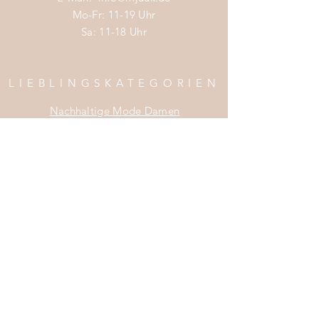
Mo-Fr: 11-19 Uhr
Sa: 11-18 Uhr
LIEBLINGSKATEGORIEN
Nachhaltige Mode Damen
Nachhaltige Mode Männer
Nachhaltige Mode Kinder
Nachhaltige Wohnaccessoires
Nachhaltige Mode Sale
INFOS
Impress
um
Zahlung & Versand
Widerrufsrecht
Da
tenschutz