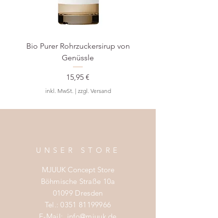
Bio Purer Rohrzuckersirup von
BIO Waldmeister-S
Genüssle
Preis
15,95 €
inkl. MwSt.
|
zzgl. Versand
UNSER STORE
MJUUK Concept Store
Böhmische Straße 10a
01099 Dresden
Tel.:
0351 81199966
E-Mail:
info@mjuuk.de